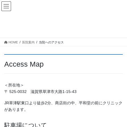
コ
ナ
ン
ビ
テ
ゲ
ン
ー
当院へのアクセス
ツ
シ
に
ョ
移
ン
HOME
医院案内
当院へのアクセス
動
に
移
動
Access Map
＜所在地＞
〒 525-0032 滋賀県草津市大路1-15-43
JR草津駅東口より徒歩2分、商店街の中、平和堂の前にクリニック
があります。
駐車場について