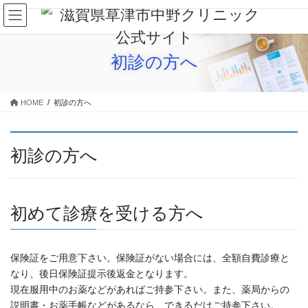
コ
ナ
ン
ビ
テ
ゲ
ン
ー
初診の方へ
ツ
シ
に
ョ
移
ン
HOME
初診の方へ
動
に
移
動
初診の方へ
初めて診療を受ける方へ
保険証をご用意下さい。保険証がない場合には、全額自費診療と
なり、後日保険証提示後返金となります。
現在服用中のお薬などがあればご持参下さい。また、薬局からの
説明書・お薬手帳などがあるなら、できるだけご持参下さい。